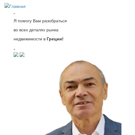
Перейти
к
”
основному
Я помогу Вам разобраться
содержанию
во всех деталях рынка
недвижимости в
Греции!
„