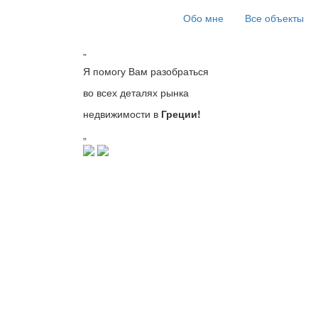
Перейти
Обо мне
Все объекты
к
основному
содержанию
”
Я помогу Вам разобраться
во всех деталях рынка
недвижимости в
Греции!
„