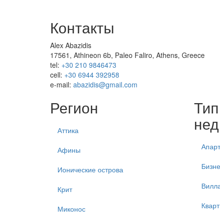
Контакты
Alex Abazidis
17561, Athineon 6b, Paleo Faliro, Athens, Greece
tel:
+30 210 9846473
cell:
+30 6944 392958
e-mail:
abazidis@gmail.com
Регион
Тип
нед
Аттика
Апар
Афины
Бизне
Ионические острова
Вилл
Крит
Кварт
Миконос